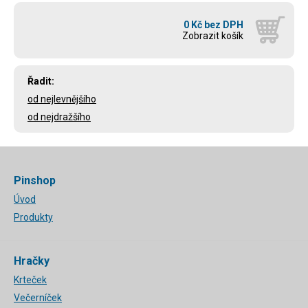
0 Kč bez DPH
Zobrazit košík
Řadit:
od nejlevnějšího
od nejdražšího
Pinshop
Úvod
Produkty
Hračky
Krteček
Večerníček