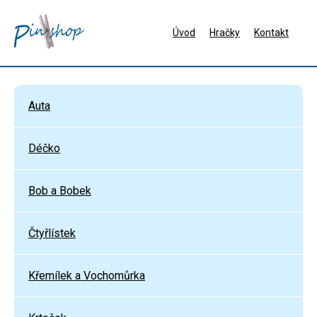
Úvod
Hračky
Kontakt
Auta
Déčko
Bob a Bobek
Čtyřlístek
Křemílek a Vochomůrka