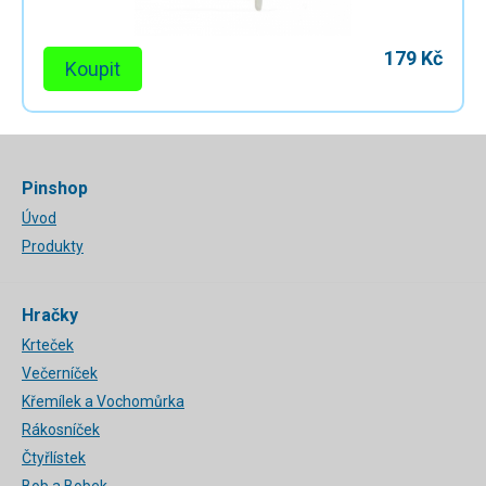
179 Kč
Koupit
Pinshop
Úvod
Produkty
Hračky
Krteček
Večerníček
Křemílek a Vochomůrka
Rákosníček
Čtyřlístek
Bob a Bobek