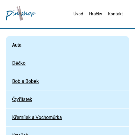
Úvod
Hračky
Kontakt
Auta
Déčko
Bob a Bobek
Čtyřlístek
Křemílek a Vochomůrka